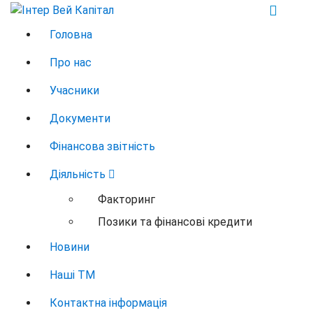
Перейти
до
фінансова компанія
Головна
контенту
Про нас
Учасники
Документи
Фінансова звітність
Діяльність
Факторинг
Позики та фінансові кредити
Новини
Наші ТМ
Контактна інформація